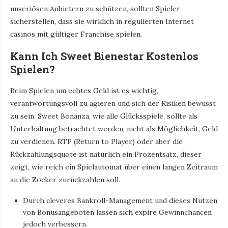
unseriösen Anbietern zu schützen, sollten Spieler
sicherstellen, dass sie wirklich in regulierten Internet
casinos mit gültiger Franchise spielen.
Kann Ich Sweet Bienestar Kostenlos
Spielen?
Beim Spielen um echtes Geld ist es wichtig,
verantwortungsvoll zu agieren und sich der Risiken bewusst
zu sein. Sweet Bonanza, wie alle Glücksspiele, sollte als
Unterhaltung betrachtet werden, nicht als Möglichkeit, Geld
zu verdienen. RTP (Return to Player) oder aber die
Rückzahlungsquote ist natürlich ein Prozentsatz, dieser
zeigt, wie reich ein Spielautomat über einen langen Zeitraum
an die Zocker zurückzahlen soll.
Durch cleveres Bankroll-Management und dieses Nutzen
von Bonusangeboten lassen sich expire Gewinnchancen
jedoch verbessern.