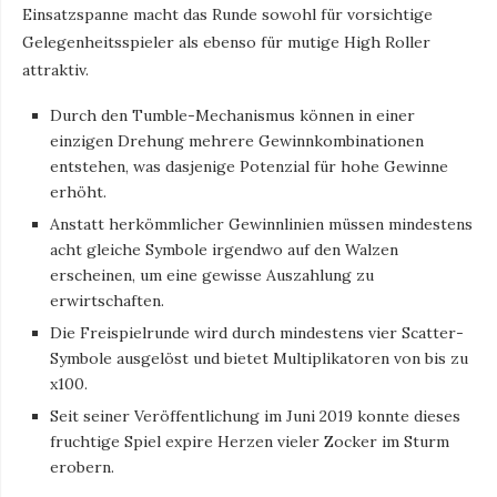
Einsatzspanne macht das Runde sowohl für vorsichtige
Gelegenheitsspieler als ebenso für mutige High Roller
attraktiv.
Durch den Tumble-Mechanismus können in einer
einzigen Drehung mehrere Gewinnkombinationen
entstehen, was dasjenige Potenzial für hohe Gewinne
erhöht.
Anstatt herkömmlicher Gewinnlinien müssen mindestens
acht gleiche Symbole irgendwo auf den Walzen
erscheinen, um eine gewisse Auszahlung zu
erwirtschaften.
Die Freispielrunde wird durch mindestens vier Scatter-
Symbole ausgelöst und bietet Multiplikatoren von bis zu
x100.
Seit seiner Veröffentlichung im Juni 2019 konnte dieses
fruchtige Spiel expire Herzen vieler Zocker im Sturm
erobern.