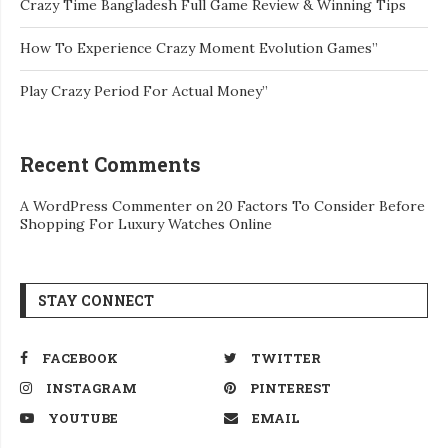
Crazy Time Bangladesh Full Game Review & Winning Tips
How To Experience Crazy Moment Evolution Games”
Play Crazy Period For Actual Money”
Recent Comments
A WordPress Commenter
on
20 Factors To Consider Before
Shopping For Luxury Watches Online
STAY CONNECT
FACEBOOK
TWITTER
INSTAGRAM
PINTEREST
YOUTUBE
EMAIL