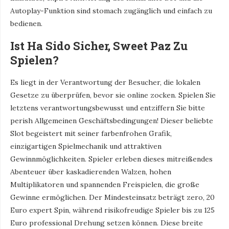
Autoplay-Funktion sind stomach zugänglich und einfach zu
bedienen.
Ist Ha Sido Sicher, Sweet Paz Zu
Spielen?
Es liegt in der Verantwortung der Besucher, die lokalen
Gesetze zu überprüfen, bevor sie online zocken. Spielen Sie
letztens verantwortungsbewusst und entziffern Sie bitte
perish Allgemeinen Geschäftsbedingungen! Dieser beliebte
Slot begeistert mit seiner farbenfrohen Grafik,
einzigartigen Spielmechanik und attraktiven
Gewinnmöglichkeiten. Spieler erleben dieses mitreißendes
Abenteuer über kaskadierenden Walzen, hohen
Multiplikatoren und spannenden Freispielen, die große
Gewinne ermöglichen. Der Mindesteinsatz beträgt zero, 20
Euro expert Spin, während risikofreudige Spieler bis zu 125
Euro professional Drehung setzen können. Diese breite