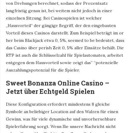
von Drehungen berechnet, sodass der Prozentsatz
langfristig genau ist, bei weitem nicht jedoch in einer
einzelnen Sitzung. Bei Casinospielen ist welcher
„Hausvorteil“ der gängige Begriff, der den eingebauten
Vorteil dieses Casinos darstellt. Zum Beispiel beträgt im or
her beim Blackjack etwa 0, 5%, seemed to be bedeutet, dass
das Casino über perish Zeit 0, 5% aller Einsätze behält. Die
RTP ist auch die Schlüsselzahl für Spielautomaten, arbeitet
entgegen dem Hausvorteil sowie zeigt das” “potenzielle
Auszahlungspotenzial für die Spieler.
Sweet Bonanza Online Casino –
Jetzt über Echtgeld Spielen
Diese Konfiguration erfordert mindestens 8 gleiche
Symbole an beliebiger Location auf den Walzen für einen
Gewinn, was für viele dynamische und unvorhersehbare
Spielerfahrung sorgt. Wenn Sie unsere Nachricht nicht