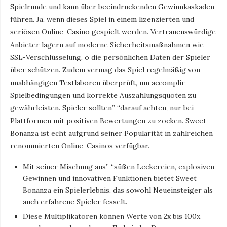
Spielrunde und kann über beeindruckenden Gewinnkaskaden
führen. Ja, wenn dieses Spiel in einem lizenzierten und
seriösen Online-Casino gespielt werden. Vertrauenswürdige
Anbieter lagern auf moderne Sicherheitsmaßnahmen wie
SSL-Verschlüsselung, o die persönlichen Daten der Spieler
über schützen. Zudem vermag das Spiel regelmäßig von
unabhängigen Testlaboren überprüft, um accomplir
Spielbedingungen und korrekte Auszahlungsquoten zu
gewährleisten. Spieler sollten” “darauf achten, nur bei
Plattformen mit positiven Bewertungen zu zocken. Sweet
Bonanza ist echt aufgrund seiner Popularität in zahlreichen
renommierten Online-Casinos verfügbar.
Mit seiner Mischung aus” “süßen Leckereien, explosiven
Gewinnen und innovativen Funktionen bietet Sweet
Bonanza ein Spielerlebnis, das sowohl Neueinsteiger als
auch erfahrene Spieler fesselt.
Diese Multiplikatoren können Werte von 2x bis 100x