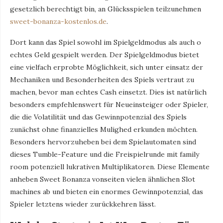
gesetzlich berechtigt bin, an Glücksspielen teilzunehmen
sweet-bonanza-kostenlos.de
.
Dort kann das Spiel sowohl im Spielgeldmodus als auch o
echtes Geld gespielt werden. Der Spielgeldmodus bietet
eine vielfach erprobte Möglichkeit, sich unter einsatz der
Mechaniken und Besonderheiten des Spiels vertraut zu
machen, bevor man echtes Cash einsetzt. Dies ist natürlich
besonders empfehlenswert für Neueinsteiger oder Spieler,
die die Volatilität und das Gewinnpotenzial des Spiels
zunächst ohne finanzielles Mulighed erkunden möchten.
Besonders hervorzuheben bei dem Spielautomaten sind
dieses Tumble-Feature und die Freispielrunde mit family
room potenziell lukrativen Multiplikatoren. Diese Elemente
anheben Sweet Bonanza vonseiten vielen ähnlichen Slot
machines ab und bieten ein enormes Gewinnpotenzial, das
Spieler letztens wieder zurückkehren lässt.