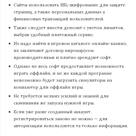
Сайты использовать SSL-шифрование для защите
страниц, а также персональных данных а
финансовых транзакций пользователей.
Также следует внести депозит с учетом лимитов,
выбрав удобный платежный сервис.
Их надо найти в игровом каталоге онлайн-казино,
их заключают договор киромарусом
производителями и платно арендуют софт.
Однако не весь софт предоставляет возможность
играть оффлайн, и не же каждой программе
невозможно будет загрузить симуляторы на
компьютер дли оффлайн игры.
Не требуется мелких усилий и знаний для
скачивания же запуска нужной игры.
Если уже разве созданный аккаунт,
регистрироваться заново не можно — для
авторизации используются та только информация.