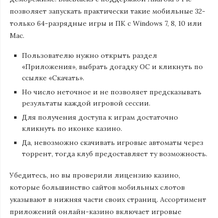
позволяет запускать практически такие мобильные 32-
только 64-разрядные игры и ПК с Windows 7, 8, 10 или
Mac.
Пользователю нужно открыть раздел
«Приложения», выбрать догадку ОС и кликнуть по
ссылке «Скачать».
Но число неточное и не позволяет предсказывать
результаты каждой игровой сессии.
Для получения доступа к играм достаточно
кликнуть по иконке казино.
Да, невозможно скачивать игровые автоматы через
торрент, тогда клуб предоставляет ту возможность.
Убедитесь, но вы проверили лицензию казино,
которые большинство сайтов мобильных слотов
указывают в нижняя части своих страниц. Ассортимент
приложений онлайн-казино включает игровые