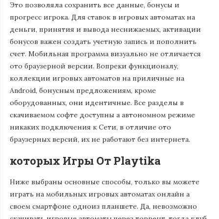
Это позволяла сохранить все данные, бонусы и
прогресс игрока. Для ставок в игровых автоматах на
деньги, принятия и вывода неснижаемых, активации
бонусов важен создать учетную запись и пополнить
счет. Мобильная программа визуально не отличается
ото браузерной версии. Вопреки функционалу,
коллекции игровых автоматов на приличные на
Android, бонусным предложениям, кроме
оборудованных, они идентичные. Все разделы в
скачиваемом софте доступны а автономном режиме
никаких подключения к Сети, в отличие ото
браузерных версий, их не работают без интернета.
которых Игры От Playtika
Ниже выбраны основные способы, только вы можете
играть на мобильных игровых автоматах онлайн а
своем смартфоне одноиз планшете. Да, невозможно
скачивать игровые автоматы через торрент, тогда клуб