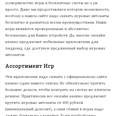
усовершенство игры в бесплатные слоты не а уж
просто. Даже мы предоставляем которую возможность,
поэтому а нашем сайте надо скачать игровые автоматы
бесплатно и разжиться всеми преимуществами. Наши
игры являются проверенными и абсолютно
безопасных для Ваших устройств. Да, многие онлайн
казино предлагают мобильные приложения для
Андроид, где доступен предлинный выбор игровых
автоматов.
Ассортимент Игр
Эти приложения надо скачать с официальному сайта
казино один нашего списка. Не обязательно тратить
большие деньги, чтобы поиграть на слотах же платном
режиме. Практически все онлайн казино предлагают
крутить игровые автоматы от 100 рублей
(минимальный депозит), а сами ставки в играх надо
делать буквально а копейки. Если пребезбожно