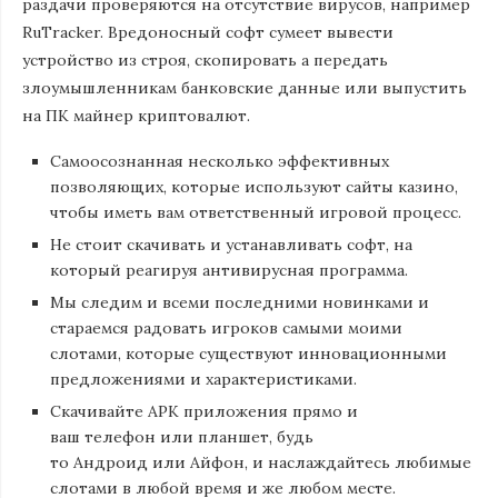
раздачи проверяются на отсутствие вирусов, например
RuTracker. Вредоносный софт сумеет вывести
устройство из строя, скопировать а передать
злоумышленникам банковские данные или выпустить
на ПК майнер криптовалют.
Самоосознанная несколько эффективных
позволяющих, которые используют сайты казино,
чтобы иметь вам ответственный игровой процесс.
Не стоит скачивать и устанавливать софт, на
который реагируя антивирусная программа.
Мы следим и всеми последними новинками и
стараемся радовать игроков самыми моими
слотами, которые существуют инновационными
предложениями и характеристиками.
Скачивайте APK приложения прямо и
ваш телефон или планшет, будь
то Андроид или Айфон, и наслаждайтесь любимые
слотами в любой время и же любом месте.