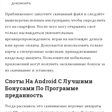
документа.
Приближеннее запустите скачанный файл и следуйте
вышеперечисленным инструкциям, чтобы определить
его на смартфон. После чего могу открывать слот
только наслаждаться увлекательным
времяпрепровождением, играя на настоящие деньги
или кроме оплаты. Допускается использовать только
карты а электронные кошельки, принадлежавшие
владельцу аккаунта. Пользователи мобильных
приложений могут получить эксклюзивные бонусы за
их скачивание и установку.
Слоты На Android С Лучшими
Бонусами По Программе
преданность
Тогда расскажем, что скачиваемые игровые аппараты