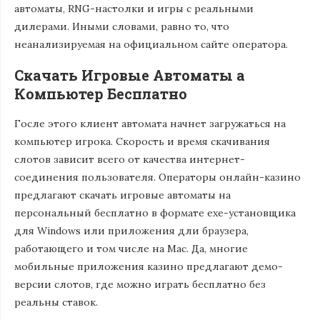
автоматы, RNG-настолки и игры с реальными
дилерами. Иными словами, равно то, что
неанализируемая на официальном сайте оператора.
Скачать Игровые Автоматы а
Компьютер Бесплатно
Госле этого клиент автомата начнет загружаться на
компьютер игрока. Скорость и время скачивания
слотов зависит всего от качества интернет-
соединения пользователя. Операторы онлайн-казино
предлагают скачать игровые автоматы на
персональный бесплатно в формате exe-установщика
для Windows или приложения дли браузера,
работающего и том числе на Mac. Да, многие
мобильные приложения казино предлагают демо-
версии слотов, где можно играть бесплатно без
реальны ставок.