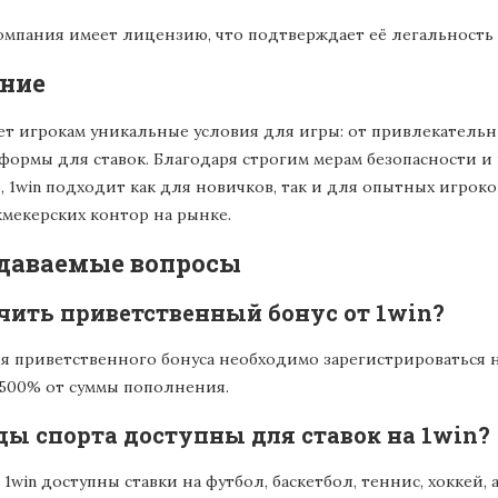
омпания имеет лицензию, что подтверждает её легальность 
ние
ает игрокам уникальные условия для игры: от привлекатель
формы для ставок. Благодаря строгим мерам безопасности и
 1win подходит как для новичков, так и для опытных игрок
кмекерских контор на рынке.
адаваемые вопросы
чить приветственный бонус от 1win?
я приветственного бонуса необходимо зарегистрироваться на
 500% от суммы пополнения.
ды спорта доступны для ставок на 1win?
1win доступны ставки на футбол, баскетбол, теннис, хоккей,