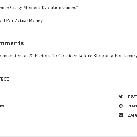
ence Crazy Moment Evolution Games”
iod For Actual Money”
omments
Commenter
on
20 Factors To Consider Before Shopping For Luxur
NECT
TWI
AM
PIN
EMA