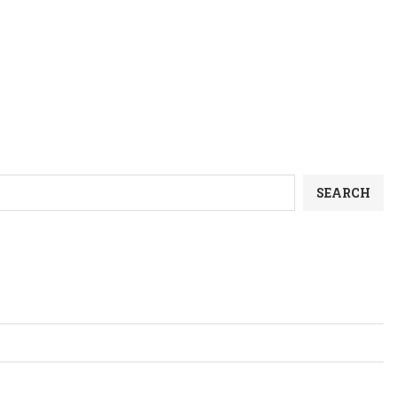
SEARCH