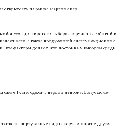
и открытость на рынке азартных игр.
ных бонусов до широкого выбора спортивных событий и
 надежности, а также продуманной системе акционных
ов. Эти факторы делают 1win достойным выбором среди
 сайте 1win и сделать первый депозит. Бонус может
 а также на виртуальные виды спорта и многие другие