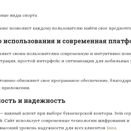
ьные виды спорта
азие позволяет каждому пользователю найти свое предпочти
о использования и современная плат
авляет своим пользователям современную и интуитивно поня
страция, простой интерфейс и оптимизация для мобильных 
тоянно обновляет свое программное обеспечение, благодаря
и приложения.
ность и надежность
 — важный аспект при выборе букмекерской конторы. 1win с
й. Сайт использует современные технологии шифрования и 
 высокий уровень надежности для всех клиентов
1вин
.