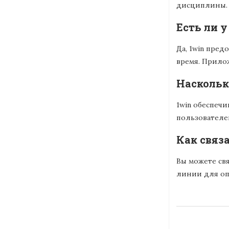
дисциплины.
Есть ли 
Да, 1win пред
время. Прило
Наскольк
1win обеспеч
пользователе
Как связ
Вы можете свя
линии для оп