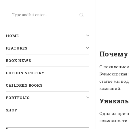
HOME
FEATURES
Почему 
BOOK NEWS
С появлением 
FICTION & POETRY
Букмекерская
статье мы по
CHILDREN BOOKS
компаний.
PORTFOLIO
Уникаль
SHOP
Одна из прич
возможности 