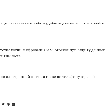
т делать ставки в любом удобном для вас месте и в любое
ые технологии шифрования и многослойную защиту данных
гитимность.
, по электронной почте, а также по телефону горячей