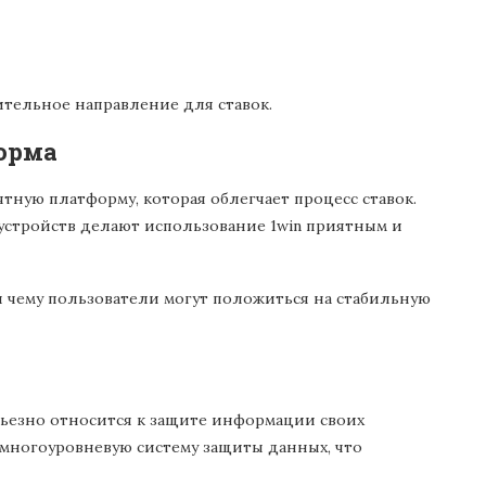
тельное направление для ставок.
форма
тную платформу, которая облегчает процесс ставок.
устройств делают использование 1win приятным и
 чему пользователи могут положиться на стабильную
ерьезно относится к защите информации своих
многоуровневую систему защиты данных, что