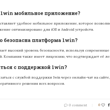
у 1win мобильное приложение?
оставляет удобное мобильное приложение, которое позволяе
жение оптимизировано для iOS и Android устройств.
о безопасна платформа 1win?
ивает высокий уровень безопасности, используя современн
й. Компания также имеет лицензию, что подтверждает её ле
аться с поддержкой 1win?
заться с службой поддержки 1win через онлайн-чат на сайте
еративного решения всех вопросов.
0 comment
0