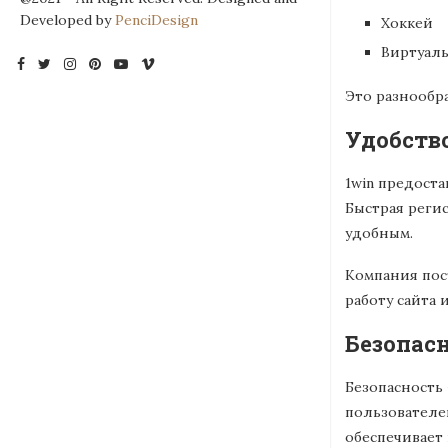
Developed by
PenciDesign
Хоккей
Виртуал
Это разнообр
Удобств
1win предост
Быстрая реги
удобным.
Компания пос
работу сайта 
Безопас
Безопасность
пользователе
обеспечивает