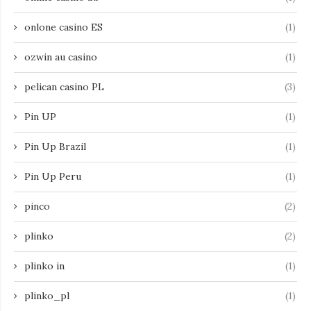
onlone casino ES
(1)
ozwin au casino
(1)
pelican casino PL
(3)
Pin UP
(1)
Pin Up Brazil
(1)
Pin Up Peru
(1)
pinco
(2)
plinko
(2)
plinko in
(1)
plinko_pl
(1)