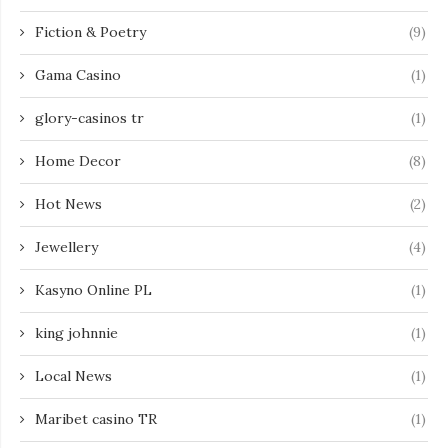
Fiction & Poetry
(9)
Gama Casino
(1)
glory-casinos tr
(1)
Home Decor
(8)
Hot News
(2)
Jewellery
(4)
Kasyno Online PL
(1)
king johnnie
(1)
Local News
(1)
Maribet casino TR
(1)