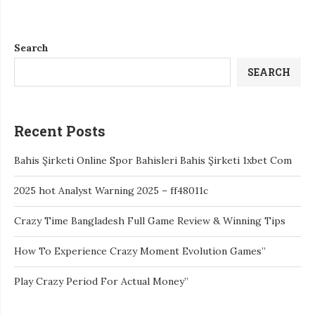
Search
SEARCH
Recent Posts
Bahis Şirketi Online Spor Bahisleri Bahis Şirketi 1xbet Com
2025 hot Analyst Warning 2025 – ff48011c
Crazy Time Bangladesh Full Game Review & Winning Tips
How To Experience Crazy Moment Evolution Games”
Play Crazy Period For Actual Money”