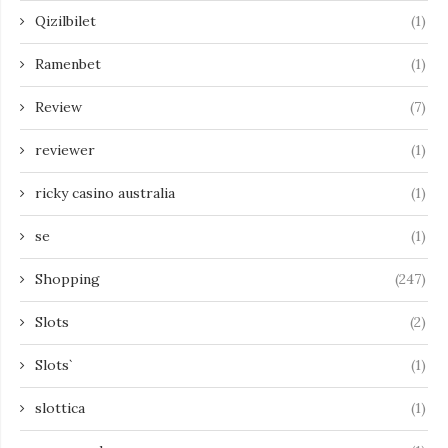
Qizilbilet
(1)
Ramenbet
(1)
Review
(7)
reviewer
(1)
ricky casino australia
(1)
se
(1)
Shopping
(247)
Slots
(2)
Slots`
(1)
slottica
(1)