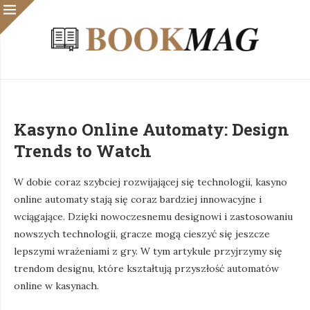
Kasyno Online Automaty: Design
Trends to Watch
W dobie coraz szybciej rozwijającej się technologii, kasyno
online automaty stają się coraz bardziej innowacyjne i
wciągające. Dzięki nowoczesnemu designowi i zastosowaniu
nowszych technologii, gracze mogą cieszyć się jeszcze
lepszymi wrażeniami z gry. W tym artykule przyjrzymy się
trendom designu, które kształtują przyszłość automatów
online w kasynach.