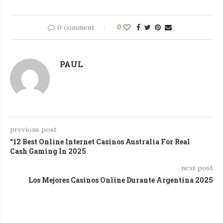
0 comment
0
PAUL
previous post
“12 Best Online Internet Casinos Australia For Real
Cash Gaming In 2025
next post
Los Mejores Casinos Online Durante Argentina 2025