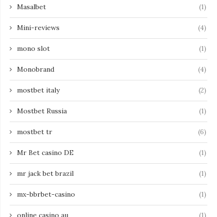
Masalbet
(1)
Mini-reviews
(4)
mono slot
(1)
Monobrand
(4)
mostbet italy
(2)
Mostbet Russia
(1)
mostbet tr
(6)
Mr Bet casino DE
(1)
mr jack bet brazil
(1)
mx-bbrbet-casino
(1)
online casino au
(1)