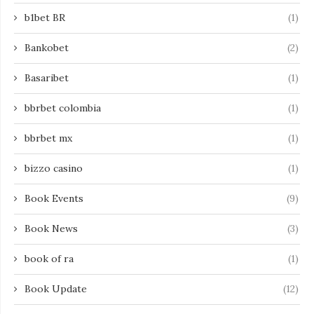
b1bet BR
(1)
Bankobet
(2)
Basaribet
(1)
bbrbet colombia
(1)
bbrbet mx
(1)
bizzo casino
(1)
Book Events
(9)
Book News
(3)
book of ra
(1)
Book Update
(12)