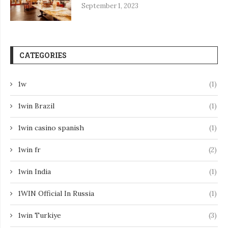
September 1, 2023
CATEGORIES
1w
(1)
1win Brazil
(1)
1win casino spanish
(1)
1win fr
(2)
1win India
(1)
1WIN Official In Russia
(1)
1win Turkiye
(3)