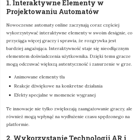
1. Interaktywne Elementy w
Projektowaniu Automatów
Nowoczesne automaty online zaczynają coraz częściej
wykorzystywać interaktywne elementy w swoim designie, co
przyciąga więcej graczy i sprawia, że rozgrywka jest
bardziej angażująca. Interaktywność staje się nieodłącznym
elementem doświadczenia użytkownika. Dzięki temu gracze
mogą odczuwać większą autentyczność i zanurzenie w grze.
Animowane elementy tła
Reakcje dźwiękowe na konkretne działania
Efekty specjalne w momencie wygranej
Te innowacje nie tylko zwiększają zaangażowanie graczy, ale
również mogą wpłynąć na wydłużenie czasu spędzonego na
platformie.
2. Wykorzystanie Technologii AR i