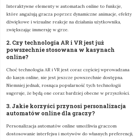
Interaktywne elementy w automatach online to funkcje,
które angażują gracza poprzez dynamiczne animacje, efekty
dźwiękowe i wizualne reakcje na działania użytkownika,
zwiększając immersję w grze.
2. Czy technologia AR i VR jest już
powszechnie stosowana w kasynach
online?
Choć technologia AR i VR jest coraz częściej wprowadzana
do kasyn online, nie jest jeszcze powszechnie dostępna.
Niemniej jednak, rosnąca popularność tych technologii
sugeruje, że będą one coraz bardziej obecne w przyszłości.
3. Jakie korzyści przynosi personalizacja
automatów online dla graczy?
Personalizacja automatów online umożliwia graczom
dostosowanie interfejsu i motywów do własnych preferencji,